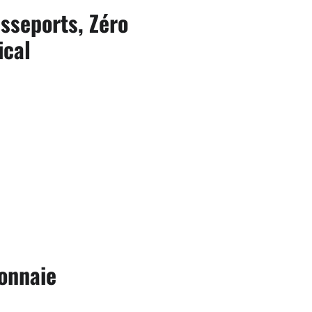
asseports, Zéro
ical
Monnaie