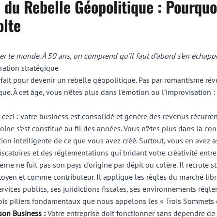
e du Rebelle Géopolitique : Pourquo
olte
er le monde. À 50 ans, on comprend qu’il faut d’abord s’en échapp
ration stratégique
arfait pour devenir un rebelle géopolitique. Pas par romantisme rév
ue. À cet âge, vous n’êtes plus dans l’émotion ou l’improvisation :
à ceci : votre business est consolidé et génère des revenus récurre
ine s’est constitué au fil des années. Vous n’êtes plus dans la con
tion intelligente de ce que vous avez créé. Surtout, vous en avez 
scatoires et des réglementations qui bridant votre créativité entre
ne ne fuit pas son pays d’origine par dépit ou colère. Il recrute s
toyen et comme contributeur. Il applique les règles du marché libre
ervices publics, ses juridictions fiscales, ses environnements régle
ois piliers fondamentaux que nous appelons les « Trois Sommets de
son Business :
Votre entreprise doit fonctionner sans dépendre de