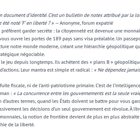
n document d’identité. C’est un bulletin de notes attribué par la lo
 été noté ‘F’ en liberté ? »
— Anonyme, forum expatrié
ts préfèrent garder secrète : la citoyenneté est devenue une mon
 vous ouvre les portes de 189 pays sans visa préalable. Un passep
ructure notre monde moderne, créant une hiérarchie géopolitique q
ratégique négociable.
 le jeu depuis longtemps. Ils achètent des « plans B » géopolitiq
 d’actions. Leur mantra est simple et radical :
« Ne dépendez jamai
fuite fiscale, ni de l’anti-patriotisme primaire. C’est de l’intellig
edman :
« La concurrence entre les gouvernements est la seule vraie
n d’autres termes, quand les États doivent se battre pour vous gar
assivement les décisions d’un seul gouvernement est révolue. À l’è
monnaies, la notion de frontière devient de plus en plus abstraite 
ie de la liberté.