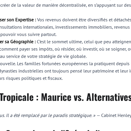
e créer de la valeur de manière décentralisée, en s’appuyant sur de
r son Expertise :
Vos revenus doivent être diversifiés et détachés
sultations internationales, investissements immobiliers, revenus
t pouvoir vous suivre partout.
r sa Géographie :
C’est le sommet ultime, celui que peu atteignent 
mment payer ses impôts, où résider, où investir, où se soigner, o
au service de votre stratégie de vie globale.
nouvelle. Les familles fortunées européennes la pratiquent depuis d
dynasties industrielles ont toujours pensé leur patrimoine et leur i
urs risques politiques et fiscaux.
Tropicale : Maurice vs. Alternative
lus. Il a été remplacé par le paradis stratégique. »
— Cabinet Henley