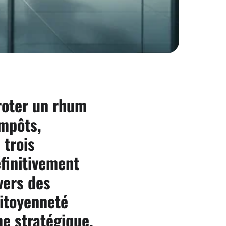
iroter un rhum
impôts,
 trois
finitivement
vers des
citoyenneté
me stratégique.