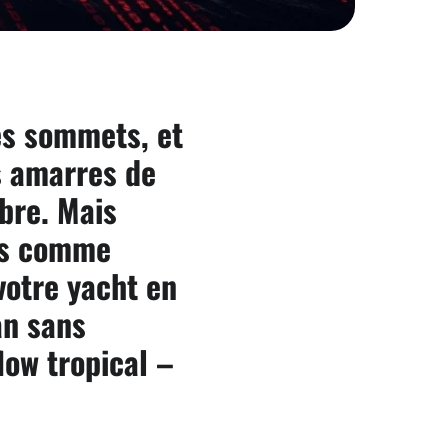
es sommets, et
s amarres de
ibre. Mais
dus comme
votre yacht en
lan sans
ow tropical –