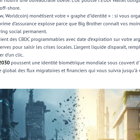
r nourrir une bureaucratie obèse. L’UE pousse l’EUDI Wallet oblig
off-shore.
w, Worldcoin) monétisent votre « graphe d’identité » : si vous orga
 prime d’assurance explose parce que Big Brother connaît vos moindr
ring social permanent.
ent des CBDC programmables avec date d’expiration sur votre arge
rves pour saisir les crises locales. L’argent liquide disparaît, re
r d’un clic.
D-2030
poussent une identité biométrique mondiale sous couvert d' 
 global des flux migratoires et financiers qui vous suivra jusqu’à 