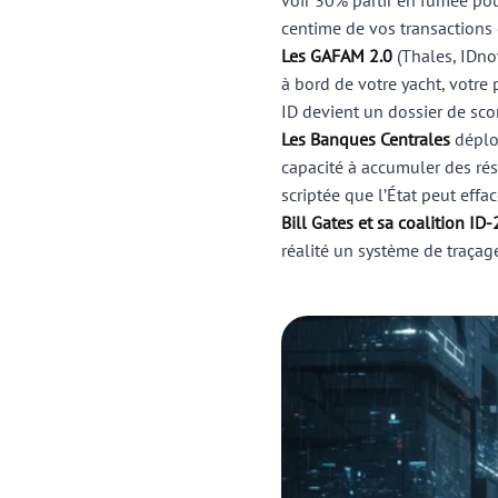
voir 30% partir en fumée pou
centime de vos transactions 
Les GAFAM 2.0
(Thales, IDno
à bord de votre yacht, votre
ID devient un dossier de sco
Les Banques Centrales
déploi
capacité à accumuler des rése
scriptée que l’État peut efface
Bill Gates et sa coalition I
réalité un système de traçage