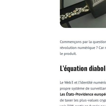
Commençons par la question f
révolution numérique ? Car r
le produit.
L’équation diabo
Le Web3 et l’identité numéri
propre système de surveillanc
Les États-Providence europ
de taxer les plus-values cry