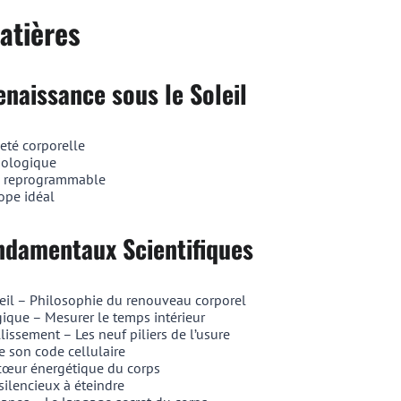
atières
enaissance sous le Soleil
eté corporelle
biologique
l reprogrammable
ope idéal
ondamentaux Scientifiques
eil – Philosophie du renouveau corporel
ique – Mesurer le temps intérieur
issement – Les neuf piliers de l’usure
e son code cellulaire
cœur énergétique du corps
silencieux à éteindre