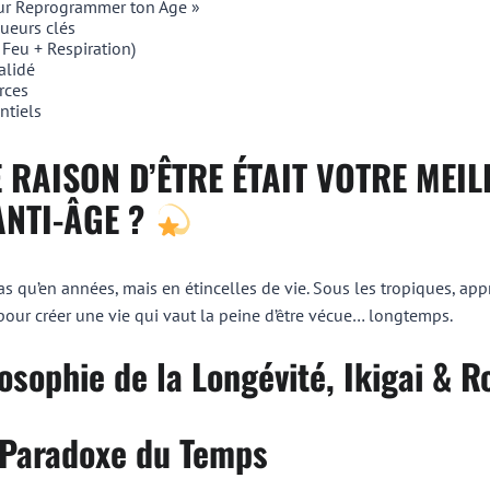
our Reprogrammer ton Âge »
ueurs clés
 Feu + Respiration)
alidé
rces
ntiels
E RAISON D’ÊTRE ÉTAIT VOTRE MEI
NTI-ÂGE ?
s qu’en années, mais en étincelles de vie. Sous les tropiques, app
 pour créer une vie qui vaut la peine d’être vécue… longtemps.
losophie de la Longévité, Ikigai &
e Paradoxe du Temps