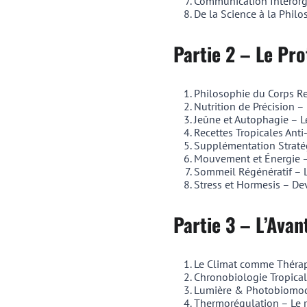
Communication Interorg
De la Science à la Phil
Partie 2 – Le Pr
Philosophie du Corps R
Nutrition de Précision – 
Jeûne et Autophagie – Le
Recettes Tropicales Anti-
Supplémentation Stratég
Mouvement et Énergie –
Sommeil Régénératif – L
Stress et Hormesis – Dev
Partie 3 – L’Ava
Le Climat comme Thérape
Chronobiologie Tropical
Lumière & Photobiomodul
Thermorégulation – Le r