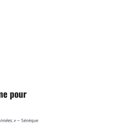
me pour
nnées. »
— Sénèque