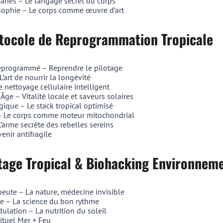
anes – Le langage secret du corps
osophie – Le corps comme œuvre d’art
otocole de Reprogrammation Tropicale
eprogrammé – Reprendre le pilotage
L’art de nourrir la longévité
 nettoyage cellulaire intelligent
Âge – Vitalité locale et saveurs solaires
ique – Le stack tropical optimisé
 Le corps comme moteur mitochondrial
’arme secrète des rebelles sereins
enir antifragile
ntage Tropical & Biohacking Environnem
ute – La nature, médecine invisible
e – La science du bon rythme
ation – La nutrition du soleil
ituel Mer + Feu