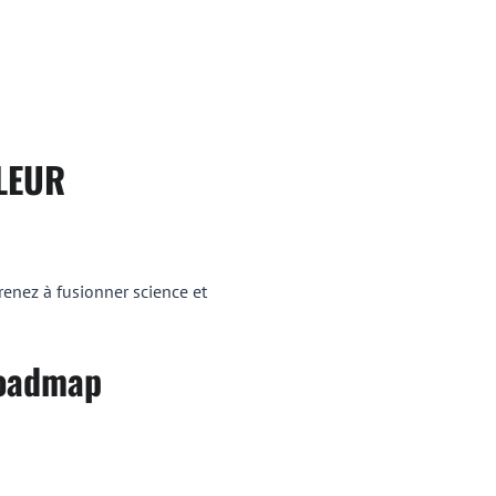
LLEUR
renez à fusionner science et
 Roadmap