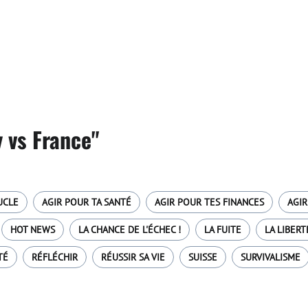
 vs France"
UCLE
AGIR POUR TA SANTÉ
AGIR POUR TES FINANCES
AGIR
HOT NEWS
LA CHANCE DE L'ÉCHEC !
LA FUITE
LA LIBERT
TÉ
RÉFLÉCHIR
RÉUSSIR SA VIE
SUISSE
SURVIVALISME