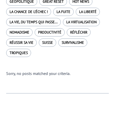
GÉOPOLITIQUE
GREAT RESET
HOT NEWS
LA CHANCE DE L'ÉCHEC !
LA FUITE
LA LIBERTÉ
LA VIE, DU TEMPS QUI PASSE...
LA VIRTUALISATION
NOMADISME
PRODUCTIVITÉ
RÉFLÉCHIR
RÉUSSIR SA VIE
SUISSE
SURVIVALISME
TROPIQUES
Sorry, no posts matched your criteria.