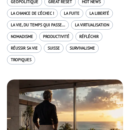
GÉOPOLITIQUE
GREAT RESET
HOT NEWS
LA CHANCE DE L'ÉCHEC !
LA FUITE
LA LIBERTÉ
LA VIE, DU TEMPS QUI PASSE...
LA VIRTUALISATION
NOMADISME
PRODUCTIVITÉ
RÉFLÉCHIR
RÉUSSIR SA VIE
SUISSE
SURVIVALISME
TROPIQUES