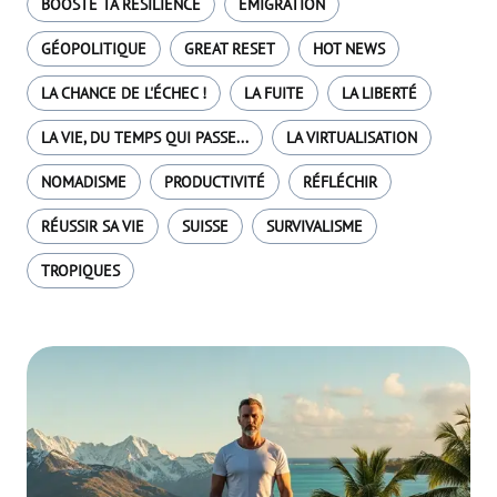
BOOSTE TA RÉSILIENCE
EMIGRATION
GÉOPOLITIQUE
GREAT RESET
HOT NEWS
LA CHANCE DE L'ÉCHEC !
LA FUITE
LA LIBERTÉ
LA VIE, DU TEMPS QUI PASSE...
LA VIRTUALISATION
NOMADISME
PRODUCTIVITÉ
RÉFLÉCHIR
RÉUSSIR SA VIE
SUISSE
SURVIVALISME
TROPIQUES