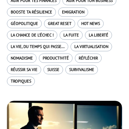
AGIR POUR TES FINANCES
AGIR POUR TON BUSINESS
BOOSTE TA RÉSILIENCE
EMIGRATION
GÉOPOLITIQUE
GREAT RESET
HOT NEWS
LA CHANCE DE L'ÉCHEC !
LA FUITE
LA LIBERTÉ
LA VIE, DU TEMPS QUI PASSE...
LA VIRTUALISATION
NOMADISME
PRODUCTIVITÉ
RÉFLÉCHIR
RÉUSSIR SA VIE
SUISSE
SURVIVALISME
TROPIQUES