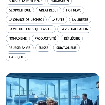
BOOSTE TA RÉSILIENCE
EMIGRATION
GÉOPOLITIQUE
GREAT RESET
HOT NEWS
LA CHANCE DE L'ÉCHEC !
LA FUITE
LA LIBERTÉ
LA VIE, DU TEMPS QUI PASSE...
LA VIRTUALISATION
NOMADISME
PRODUCTIVITÉ
RÉFLÉCHIR
RÉUSSIR SA VIE
SUISSE
SURVIVALISME
TROPIQUES