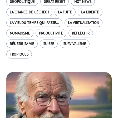
GÉOPOLITIQUE
GREAT RESET
HOT NEWS
LA CHANCE DE L'ÉCHEC !
LA FUITE
LA LIBERTÉ
LA VIE, DU TEMPS QUI PASSE...
LA VIRTUALISATION
NOMADISME
PRODUCTIVITÉ
RÉFLÉCHIR
RÉUSSIR SA VIE
SUISSE
SURVIVALISME
TROPIQUES