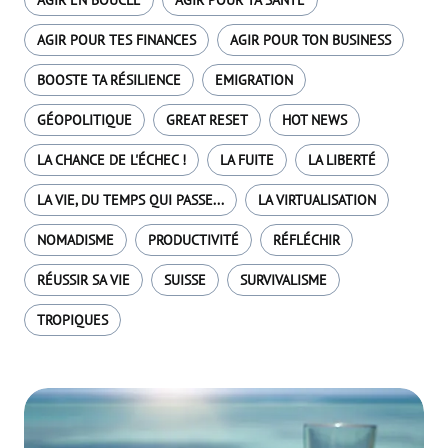
AGIR EN BOUCLE
AGIR POUR TA SANTÉ
AGIR POUR TES FINANCES
AGIR POUR TON BUSINESS
BOOSTE TA RÉSILIENCE
EMIGRATION
GÉOPOLITIQUE
GREAT RESET
HOT NEWS
LA CHANCE DE L'ÉCHEC !
LA FUITE
LA LIBERTÉ
LA VIE, DU TEMPS QUI PASSE...
LA VIRTUALISATION
NOMADISME
PRODUCTIVITÉ
RÉFLÉCHIR
RÉUSSIR SA VIE
SUISSE
SURVIVALISME
TROPIQUES