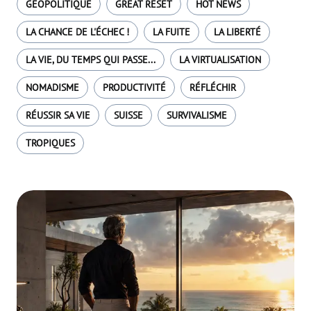
GÉOPOLITIQUE
GREAT RESET
HOT NEWS
LA CHANCE DE L'ÉCHEC !
LA FUITE
LA LIBERTÉ
LA VIE, DU TEMPS QUI PASSE...
LA VIRTUALISATION
NOMADISME
PRODUCTIVITÉ
RÉFLÉCHIR
RÉUSSIR SA VIE
SUISSE
SURVIVALISME
TROPIQUES