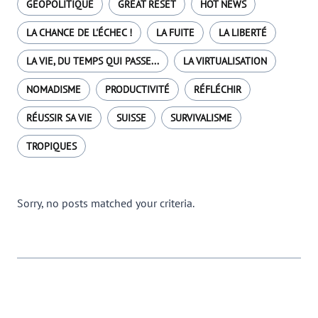
GÉOPOLITIQUE
GREAT RESET
HOT NEWS
LA CHANCE DE L'ÉCHEC !
LA FUITE
LA LIBERTÉ
LA VIE, DU TEMPS QUI PASSE...
LA VIRTUALISATION
NOMADISME
PRODUCTIVITÉ
RÉFLÉCHIR
RÉUSSIR SA VIE
SUISSE
SURVIVALISME
TROPIQUES
Sorry, no posts matched your criteria.