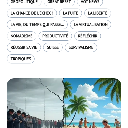
GÉOPOLITIQUE
GREAT RESET
HOT NEWS
LA CHANCE DE L'ÉCHEC !
LA FUITE
LA LIBERTÉ
LA VIE, DU TEMPS QUI PASSE...
LA VIRTUALISATION
NOMADISME
PRODUCTIVITÉ
RÉFLÉCHIR
RÉUSSIR SA VIE
SUISSE
SURVIVALISME
TROPIQUES