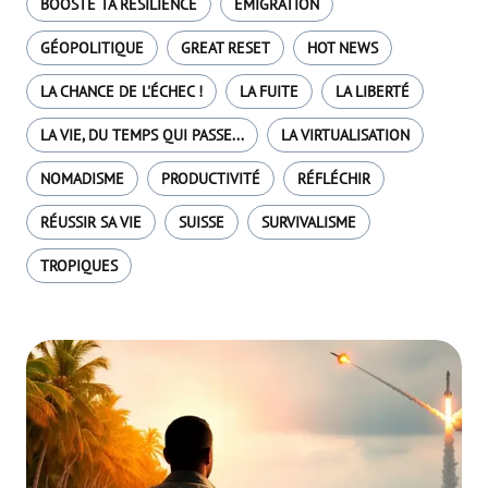
BOOSTE TA RÉSILIENCE
EMIGRATION
GÉOPOLITIQUE
GREAT RESET
HOT NEWS
LA CHANCE DE L'ÉCHEC !
LA FUITE
LA LIBERTÉ
LA VIE, DU TEMPS QUI PASSE...
LA VIRTUALISATION
NOMADISME
PRODUCTIVITÉ
RÉFLÉCHIR
RÉUSSIR SA VIE
SUISSE
SURVIVALISME
TROPIQUES