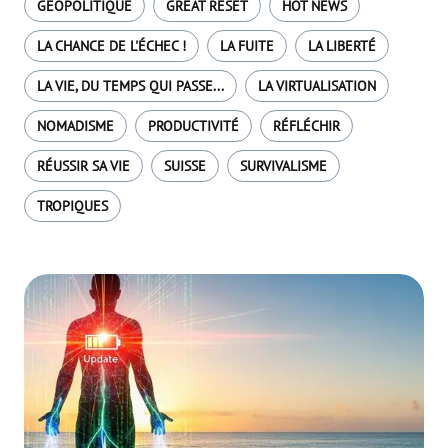
GÉOPOLITIQUE
GREAT RESET
HOT NEWS
LA CHANCE DE L'ÉCHEC !
LA FUITE
LA LIBERTÉ
LA VIE, DU TEMPS QUI PASSE...
LA VIRTUALISATION
NOMADISME
PRODUCTIVITÉ
RÉFLÉCHIR
RÉUSSIR SA VIE
SUISSE
SURVIVALISME
TROPIQUES