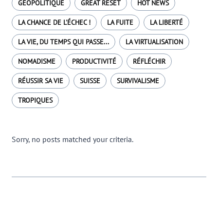
GÉOPOLITIQUE
GREAT RESET
HOT NEWS
LA CHANCE DE L'ÉCHEC !
LA FUITE
LA LIBERTÉ
LA VIE, DU TEMPS QUI PASSE...
LA VIRTUALISATION
NOMADISME
PRODUCTIVITÉ
RÉFLÉCHIR
RÉUSSIR SA VIE
SUISSE
SURVIVALISME
TROPIQUES
Sorry, no posts matched your criteria.