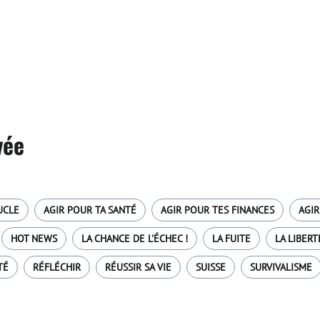
vée
UCLE
AGIR POUR TA SANTÉ
AGIR POUR TES FINANCES
AGIR
HOT NEWS
LA CHANCE DE L'ÉCHEC !
LA FUITE
LA LIBERT
TÉ
RÉFLÉCHIR
RÉUSSIR SA VIE
SUISSE
SURVIVALISME