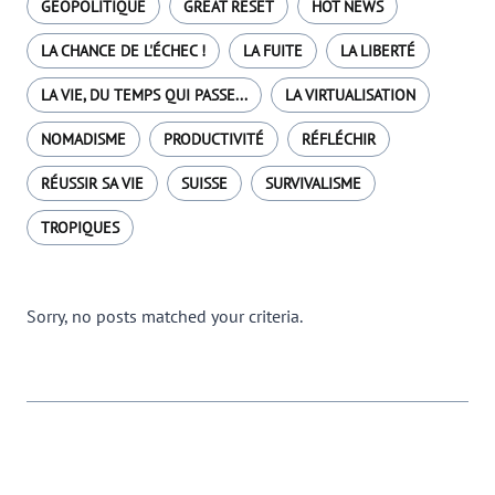
GÉOPOLITIQUE
GREAT RESET
HOT NEWS
LA CHANCE DE L'ÉCHEC !
LA FUITE
LA LIBERTÉ
LA VIE, DU TEMPS QUI PASSE...
LA VIRTUALISATION
NOMADISME
PRODUCTIVITÉ
RÉFLÉCHIR
RÉUSSIR SA VIE
SUISSE
SURVIVALISME
TROPIQUES
Sorry, no posts matched your criteria.