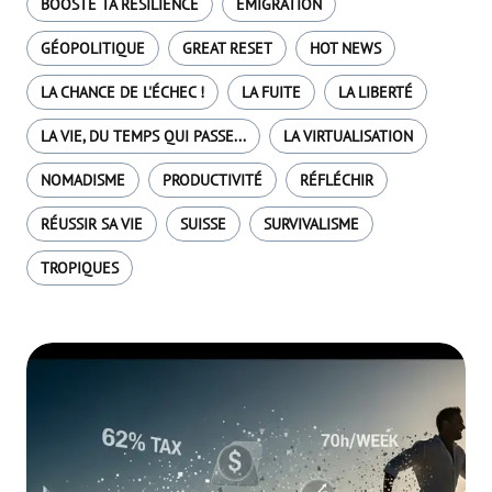
BOOSTE TA RÉSILIENCE
EMIGRATION
GÉOPOLITIQUE
GREAT RESET
HOT NEWS
LA CHANCE DE L'ÉCHEC !
LA FUITE
LA LIBERTÉ
LA VIE, DU TEMPS QUI PASSE...
LA VIRTUALISATION
NOMADISME
PRODUCTIVITÉ
RÉFLÉCHIR
RÉUSSIR SA VIE
SUISSE
SURVIVALISME
TROPIQUES