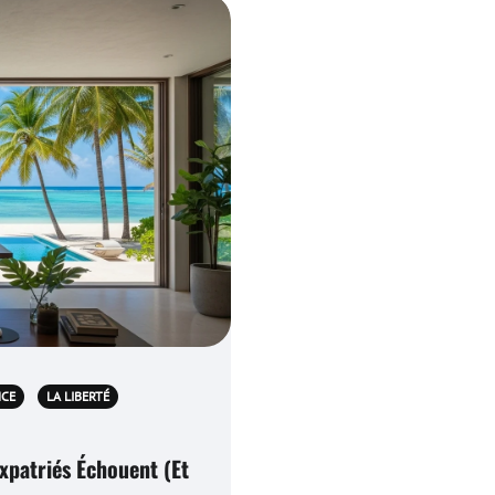
NCE
LA LIBERTÉ
patriés Échouent (Et