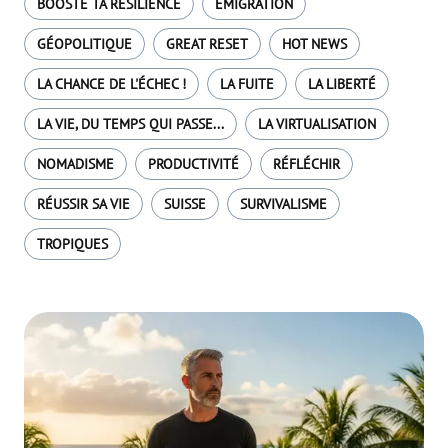
BOOSTE TA RÉSILIENCE
EMIGRATION
GÉOPOLITIQUE
GREAT RESET
HOT NEWS
LA CHANCE DE L'ÉCHEC !
LA FUITE
LA LIBERTÉ
LA VIE, DU TEMPS QUI PASSE...
LA VIRTUALISATION
NOMADISME
PRODUCTIVITÉ
RÉFLÉCHIR
RÉUSSIR SA VIE
SUISSE
SURVIVALISME
TROPIQUES