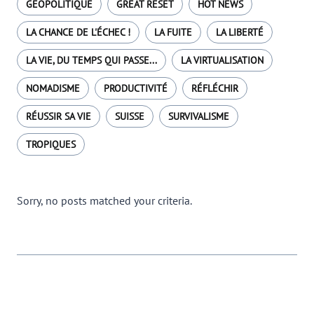
GÉOPOLITIQUE
GREAT RESET
HOT NEWS
LA CHANCE DE L'ÉCHEC !
LA FUITE
LA LIBERTÉ
LA VIE, DU TEMPS QUI PASSE...
LA VIRTUALISATION
NOMADISME
PRODUCTIVITÉ
RÉFLÉCHIR
RÉUSSIR SA VIE
SUISSE
SURVIVALISME
TROPIQUES
Sorry, no posts matched your criteria.