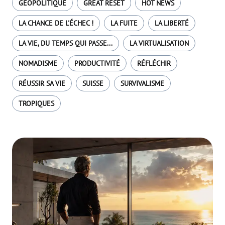
GÉOPOLITIQUE
GREAT RESET
HOT NEWS
LA CHANCE DE L'ÉCHEC !
LA FUITE
LA LIBERTÉ
LA VIE, DU TEMPS QUI PASSE...
LA VIRTUALISATION
NOMADISME
PRODUCTIVITÉ
RÉFLÉCHIR
RÉUSSIR SA VIE
SUISSE
SURVIVALISME
TROPIQUES