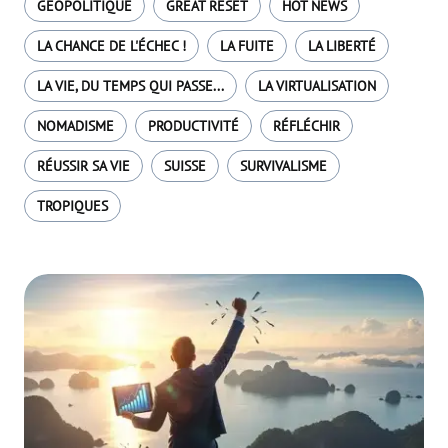
GÉOPOLITIQUE
GREAT RESET
HOT NEWS
LA CHANCE DE L'ÉCHEC !
LA FUITE
LA LIBERTÉ
LA VIE, DU TEMPS QUI PASSE...
LA VIRTUALISATION
NOMADISME
PRODUCTIVITÉ
RÉFLÉCHIR
RÉUSSIR SA VIE
SUISSE
SURVIVALISME
TROPIQUES