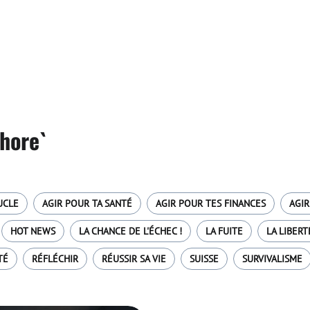
shore`
UCLE
AGIR POUR TA SANTÉ
AGIR POUR TES FINANCES
AGIR
HOT NEWS
LA CHANCE DE L'ÉCHEC !
LA FUITE
LA LIBERT
TÉ
RÉFLÉCHIR
RÉUSSIR SA VIE
SUISSE
SURVIVALISME