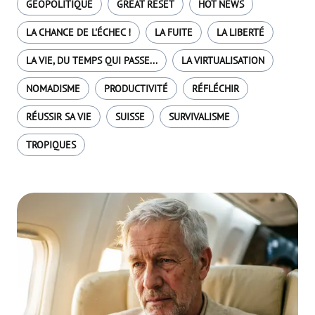
GÉOPOLITIQUE
GREAT RESET
HOT NEWS
LA CHANCE DE L'ÉCHEC !
LA FUITE
LA LIBERTÉ
LA VIE, DU TEMPS QUI PASSE...
LA VIRTUALISATION
NOMADISME
PRODUCTIVITÉ
RÉFLÉCHIR
RÉUSSIR SA VIE
SUISSE
SURVIVALISME
TROPIQUES